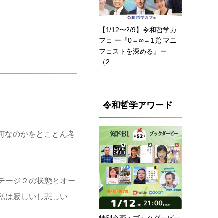
【1/12〜2/9】令和哲学カ
フェ ー『0＝∞＝1党 マニ
フェストを深める』ー
（2...
令和哲学アワード
は何なのかをとことん考
テージ２の状態とオー
私は寂しいし悲しい