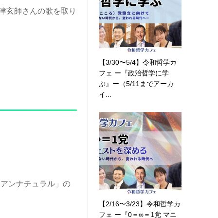
津玄師さんの歌を取り
【3/30〜5/4】令和哲学カ
フェ ー『政治哲学に学
ぶ』ー（5/11までアーカ
イ...
「アンナチュラル」の
【2/16〜3/23】令和哲学カ
フェ ー『0＝∞＝1党 マニ