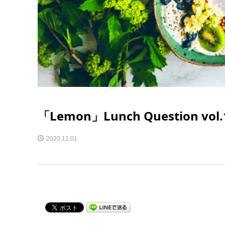
「Lemon」Lunch Question v
2020.11.01