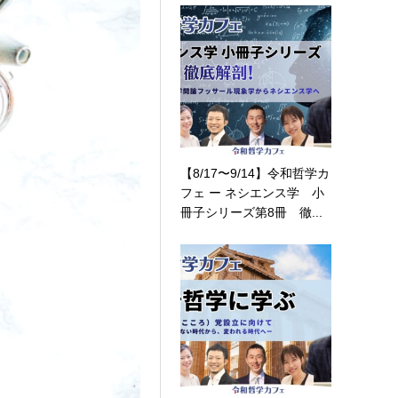
【8/17〜9/14】令和哲学カ
フェ ー ネシエンス学 小
冊子シリーズ第8冊 徹...