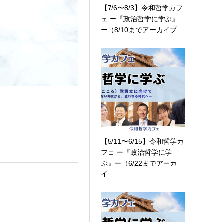
【7/6〜8/3】令和哲学カフ
ェ ー『政治哲学に学ぶ』
ー（8/10までアーカイブ...
【5/11〜6/15】令和哲学カ
フェ ー『政治哲学に学
ぶ』ー（6/22までアーカ
イ...