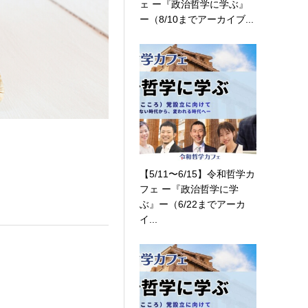
ェ ー『政治哲学に学ぶ』
ー（8/10までアーカイブ...
【5/11〜6/15】令和哲学カ
フェ ー『政治哲学に学
ぶ』ー（6/22までアーカ
イ...