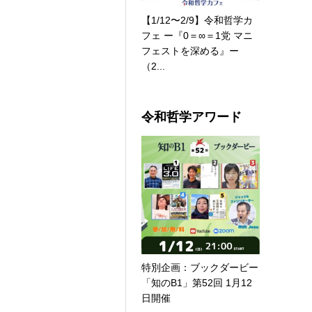
【1/12〜2/9】令和哲学カ
フェ ー『0＝∞＝1党 マニ
フェストを深める』ー
（2...
令和哲学アワード
特別企画：ブックダービー
「知のB1」第52回 1月12
日開催