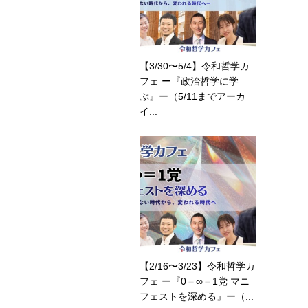
【3/30〜5/4】令和哲学カ
フェ ー『政治哲学に学
ぶ』ー（5/11までアーカ
イ...
【2/16〜3/23】令和哲学カ
フェ ー『0＝∞＝1党 マニ
フェストを深める』ー（...