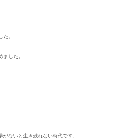
した。
めました。
哲学がないと生き残れない時代です。