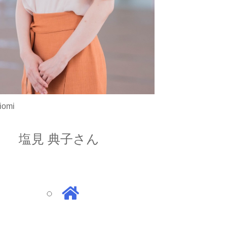
iomi
塩見 典子さん