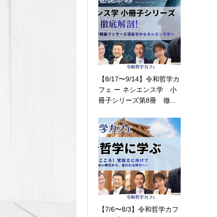
【8/17〜9/14】令和哲学カ
フェ ー ネシエンス学 小
冊子シリーズ第8冊 徹...
【7/6〜8/3】令和哲学カフ