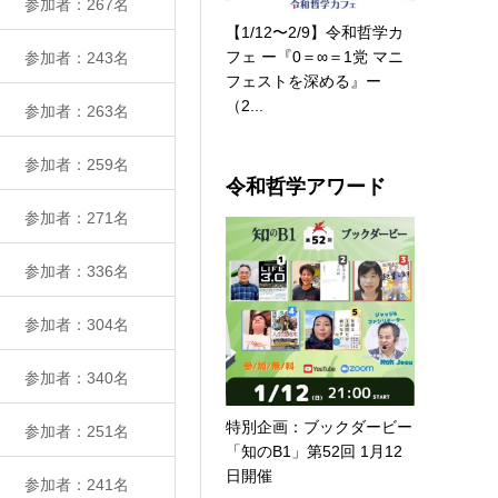
参加者：267名
【1/12〜2/9】令和哲学カ
フェ ー『0＝∞＝1党 マニ
参加者：243名
フェストを深める』ー
（2...
参加者：263名
参加者：259名
令和哲学アワード
参加者：271名
参加者：336名
参加者：304名
参加者：340名
特別企画：ブックダービー
参加者：251名
「知のB1」第52回 1月12
日開催
参加者：241名