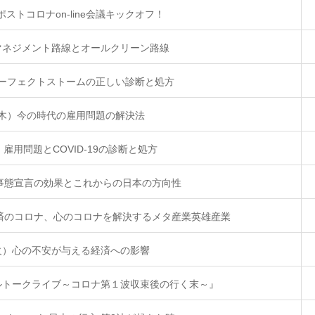
ポストコロナon-line会議キックオフ！
）マネジメント路線とオールクリーン路線
）パーフェクトストームの正しい診断と処方
日（木）今の時代の雇用問題の解決法
）雇用問題とCOVID-19の診断と処方
急事態宣言の効果とこれからの日本の方向性
経済のコロナ、心のコロナを解決するメタ産業英雄産業
（火）心の不安が与える経済への影響
ャルトークライブ～コロナ第１波収束後の行く末～』