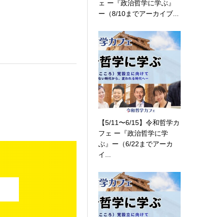
ェ ー『政治哲学に学ぶ』
ー（8/10までアーカイブ...
【5/11〜6/15】令和哲学カ
フェ ー『政治哲学に学
ぶ』ー（6/22までアーカ
イ...