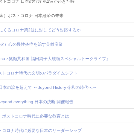
ポストコロナ 日本の行方 第2波が起きた時
日（金）ポストコロナ 日本経済の未来
秋冬にくるコロナ第2波に対してどう対応するか
日（火）心の慢性炎症を治す英雄産業
 Jesu ×笑顔共和国 福田純子大統領スペシャルトークライブ』
）ポストコロナ時代の文明のパラダイムシフト
の涙を超えて ～Beyond History 令和の時代へ～
ond everything 日本の決断 開催報告
（日）ポストコロナ時代に必要な教育とは
ポストコロナ時代に必要な日本のリーダーシップ