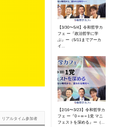
』
【3/30〜5/4】令和哲学カ
フェ ー『政治哲学に学
ぶ』ー（5/11までアーカ
イ...
【2/16〜3/23】令和哲学カ
フェ ー『0＝∞＝1党 マニ
リアルタイム参加者
フェストを深める』ー（...