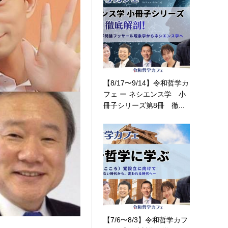
【8/17〜9/14】令和哲学カ
フェ ー ネシエンス学 小
冊子シリーズ第8冊 徹...
【7/6〜8/3】令和哲学カフ