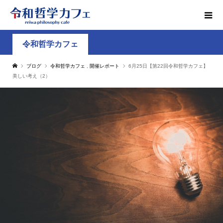
令和哲学カフェ
ブログ
令和哲学カフェ
,
開催レポート
6月25日【第22回令和哲学カフェ】
美しい考え（2）