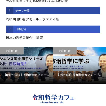
令和哲学カフェを100倍楽しくみる虎の巻
4
テーマ一覧
2月18日開催 アモール・ファティ祭
5
日本は今
日本の哲学者紹介：岡 潔
お知らせ
お知らせ
【8/17〜9/14】令和哲学カフェ ー...
【7/6〜8/3】令和哲学カフェ ー『...