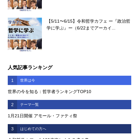
【5/11〜6/15】令和哲学カフェ ー『政治哲
学に学ぶ』ー（6/22までアーカイ...
人気記事ランキング
1
世界は今
世界の今を知る：哲学者ランキングTOP10
2
テーマ一覧
1月21日開催 アモール・ファティ祭
3
はじめての方へ