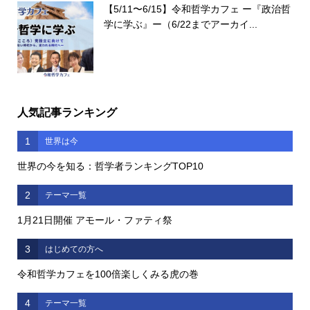
【5/11〜6/15】令和哲学カフェ ー『政治哲
学に学ぶ』ー（6/22までアーカイ...
人気記事ランキング
1
世界は今
世界の今を知る：哲学者ランキングTOP10
2
テーマ一覧
1月21日開催 アモール・ファティ祭
3
はじめての方へ
令和哲学カフェを100倍楽しくみる虎の巻
4
テーマ一覧