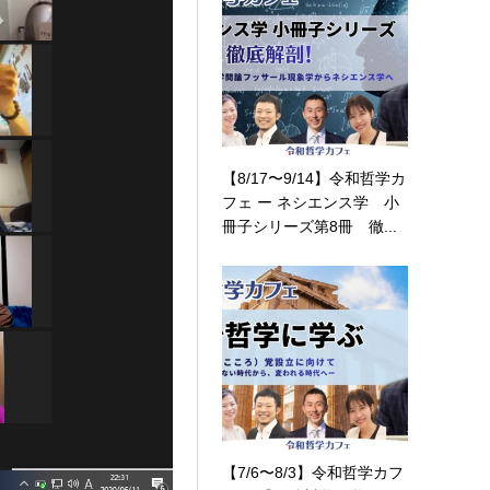
【8/17〜9/14】令和哲学カ
フェ ー ネシエンス学 小
冊子シリーズ第8冊 徹...
【7/6〜8/3】令和哲学カフ