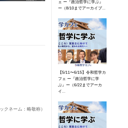
ェ ー『政治哲学に学ぶ』
ー（8/10までアーカイブ...
【5/11〜6/15】令和哲学カ
フェ ー『政治哲学に学
ぶ』ー（6/22までアーカ
イ...
ックネーム：略敬称）