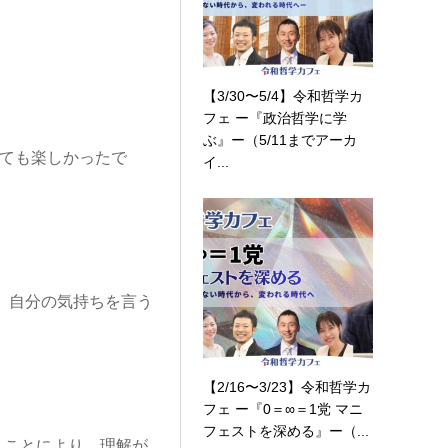
【3/30〜5/4】令和哲学カ
フェ ー『政治哲学に学
ぶ』ー（5/11までアーカ
とても楽しかったで
イ...
。 自分の気持ちを言う
【2/16〜3/23】令和哲学カ
フェ ー『0＝∞＝1党 マニ
フェストを深める』ー（...
くことにより、理解が