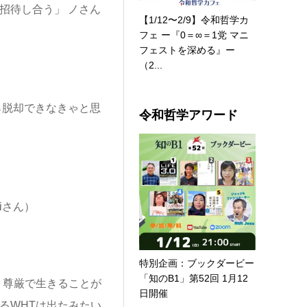
招待し合う」 ノさん
【1/12〜2/9】令和哲学カ
フェ ー『0＝∞＝1党 マニ
フェストを深める』ー
（2...
ら脱却できなきゃと思
令和哲学アワード
iさん）
特別企画：ブックダービー
「知のB1」第52回 1月12
、尊厳で生きることが
日開催
るWHTは出たみたい