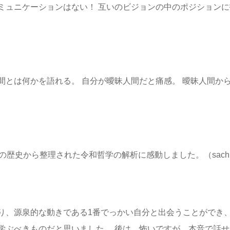
ミュニケーションはない！ 互いのビジョンの中のポジションに
間とは何かを語れる。 自分が曖昧人間だと痛感。 曖昧人間か
の歴史から整理された令和哲学の解析に感動しました。（sach
り、源泉的な動きである1番でっかい自分と出会うことができ
学ぶべきものだと思いました。 後は、怖いですが、本音で話せ