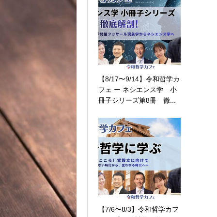
【8/17〜9/14】令和哲学カ
フェ ー ネシエンス学 小
冊子シリーズ第8冊 徹...
【7/6〜8/3】令和哲学カフ