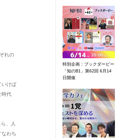
ぞれの
特別企画：ブックダービー
「知のB1」第62回 6月14
日開催
ていけば
な時代
たら、人
すなわち