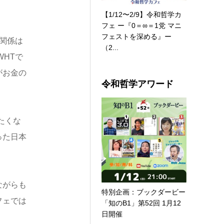
【1/12〜2/9】令和哲学カ
フェ ー『0＝∞＝1党 マニ
フェストを深める』ー
関係は
（2...
WHTで
がお金の
令和哲学アワード
たくな
った日本
ながらも
特別企画：ブックダービー
フェでは
「知のB1」第52回 1月12
日開催