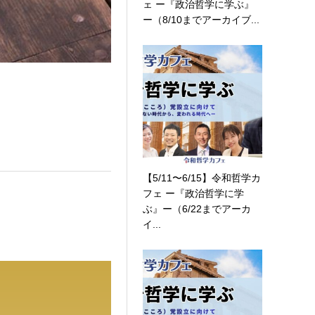
ェ ー『政治哲学に学ぶ』
ー（8/10までアーカイブ...
【5/11〜6/15】令和哲学カ
フェ ー『政治哲学に学
ぶ』ー（6/22までアーカ
イ...