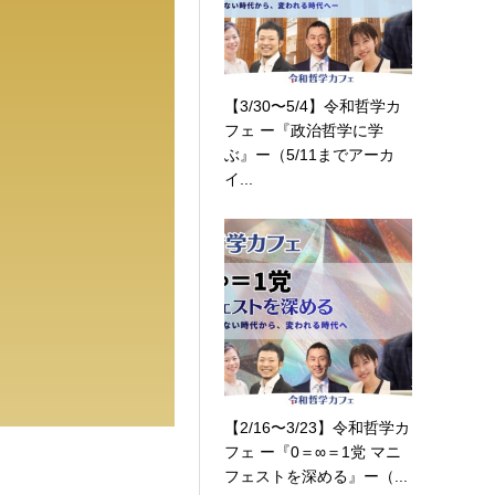
【3/30〜5/4】令和哲学カ
フェ ー『政治哲学に学
ぶ』ー（5/11までアーカ
イ...
【2/16〜3/23】令和哲学カ
フェ ー『0＝∞＝1党 マニ
フェストを深める』ー（...