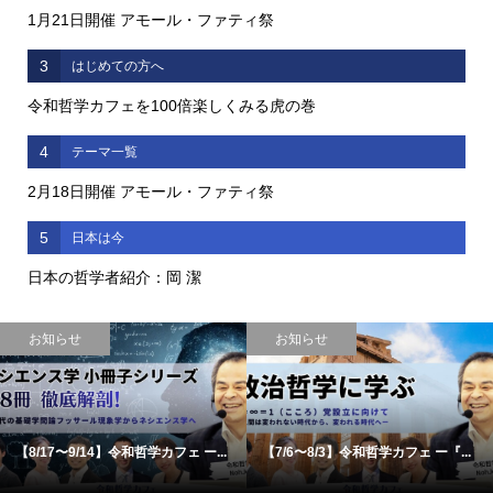
1月21日開催 アモール・ファティ祭
3
はじめての方へ
令和哲学カフェを100倍楽しくみる虎の巻
4
テーマ一覧
2月18日開催 アモール・ファティ祭
5
日本は今
日本の哲学者紹介：岡 潔
お知らせ
お知らせ
【8/17〜9/14】令和哲学カフェ ー...
【7/6〜8/3】令和哲学カフェ ー『...