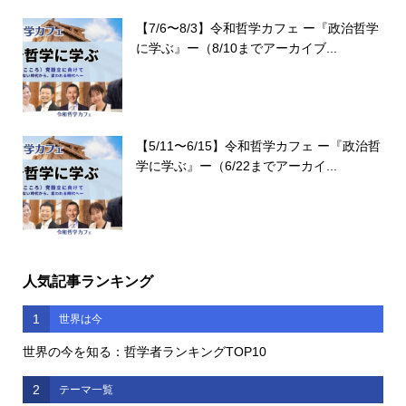
【7/6〜8/3】令和哲学カフェ ー『政治哲学
に学ぶ』ー（8/10までアーカイブ...
【5/11〜6/15】令和哲学カフェ ー『政治哲
学に学ぶ』ー（6/22までアーカイ...
人気記事ランキング
1
世界は今
世界の今を知る：哲学者ランキングTOP10
2
テーマ一覧