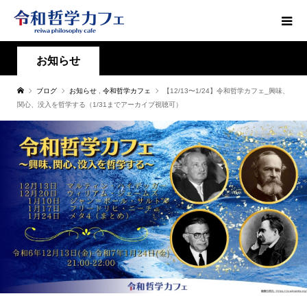
お知らせ
ブログ
お知らせ
,
令和哲学カフェ
【12/13〜1/24】令和哲学カフェ_興味、
関心、没入を哲学する（1/31までアーカイブ視聴可）