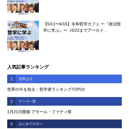
【5/11〜6/15】令和哲学カフェ ー『政治哲
学に学ぶ』ー（6/22までアーカイ...
人気記事ランキング
1
世界は今
世界の今を知る：哲学者ランキングTOP10
2
テーマ一覧
1月21日開催 アモール・ファティ祭
3
はじめての方へ