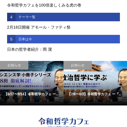
令和哲学カフェを100倍楽しくみる虎の巻
4
テーマ一覧
2月18日開催 アモール・ファティ祭
5
日本は今
日本の哲学者紹介：岡 潔
お知らせ
お知らせ
【8/17〜9/14】令和哲学カフェ ー...
【7/6〜8/3】令和哲学カフェ ー『...