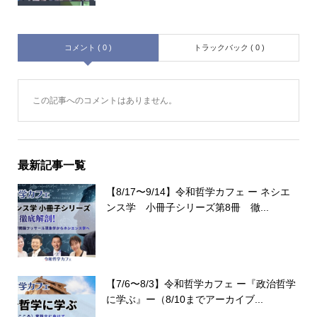
コメント ( 0 )
トラックバック ( 0 )
この記事へのコメントはありません。
最新記事一覧
【8/17〜9/14】令和哲学カフェ ー ネシエ
ンス学 小冊子シリーズ第8冊 徹...
【7/6〜8/3】令和哲学カフェ ー『政治哲学
に学ぶ』ー（8/10までアーカイブ...