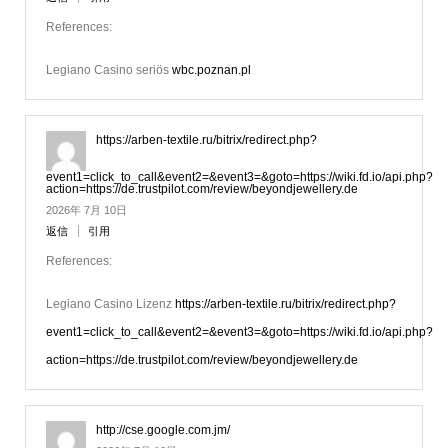
References:
Legiano Casino seriös
wbc.poznan.pl
https://arben-textile.ru/bitrix/redirect.php?
event1=click_to_call&event2=&event3=&goto=https://wiki.fd.io/api.php?
action=https://de.trustpilot.com/review/beyondjewellery.de
2026年 7月 10日
返信
引用
References:
Legiano Casino Lizenz
https://arben-textile.ru/bitrix/redirect.php?
event1=click_to_call&event2=&event3=&goto=https://wiki.fd.io/api.php?
action=https://de.trustpilot.com/review/beyondjewellery.de
http://cse.google.com.jm/