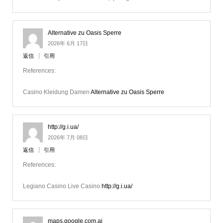
Alternative zu Oasis Sperre
2026年 6月 17日
返信
引用
References:
Casino Kleidung Damen
Alternative zu Oasis Sperre
http://g.i.ua/
2026年 7月 08日
返信
引用
References:
Legiano Casino Live Casino
http://g.i.ua/
maps.google.com.ai