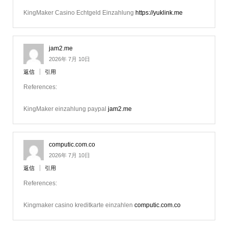
KingMaker Casino Echtgeld Einzahlung
https://yuklink.me
jam2.me
2026年 7月 10日
返信
引用
References:
KingMaker einzahlung paypal
jam2.me
computic.com.co
2026年 7月 10日
返信
引用
References:
Kingmaker casino kreditkarte einzahlen
computic.com.co