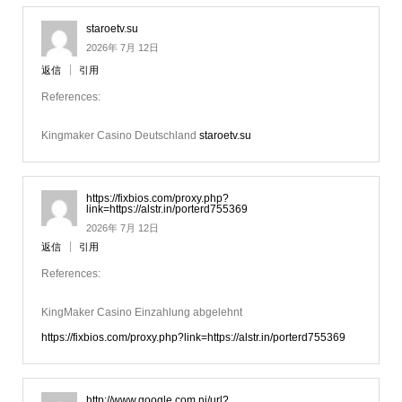
staroetv.su
2026年 7月 12日
返信
引用
References:
Kingmaker Casino Deutschland
staroetv.su
https://fixbios.com/proxy.php?
link=https://alstr.in/porterd755369
2026年 7月 12日
返信
引用
References:
KingMaker Casino Einzahlung abgelehnt
https://fixbios.com/proxy.php?link=https://alstr.in/porterd755369
http://www.google.com.ni/url?