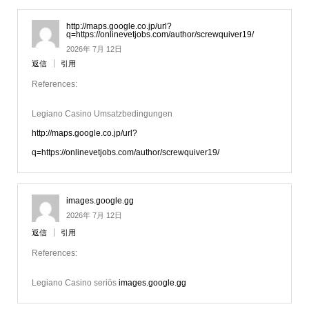
http://maps.google.co.jp/url?
q=https://onlinevetjobs.com/author/screwquiver19/
2026年 7月 12日
返信
引用
References:
Legiano Casino Umsatzbedingungen
http://maps.google.co.jp/url?
q=https://onlinevetjobs.com/author/screwquiver19/
images.google.gg
2026年 7月 12日
返信
引用
References:
Legiano Casino seriös
images.google.gg