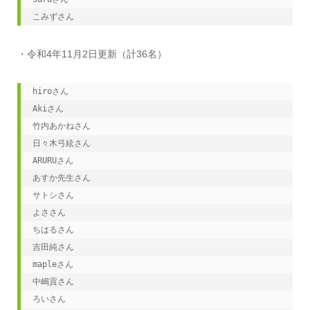
こみずさん
・令和4年11月2日更新（計36名）
hiroさん

Akiさん

竹内あかねさん

日々木弓絃さん

ARURUさん

あすか先生さん

サトシさん

よささん

ちはるさん

吉田純さん

mapleさん

中嶋貢さん

ろいさん
