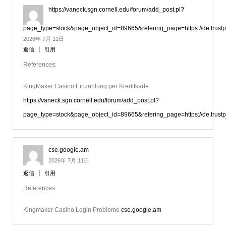
https://vaneck.sgn.cornell.edu/forum/add_post.pl?
page_type=stock&page_object_id=89665&refering_page=https://de.trustpi
2026年 7月 11日
返信
引用
References:
KingMaker Casino Einzahlung per Kreditkarte
https://vaneck.sgn.cornell.edu/forum/add_post.pl?
page_type=stock&page_object_id=89665&refering_page=https://de.trustpi
cse.google.am
2026年 7月 11日
返信
引用
References:
Kingmaker Casino Login Probleme
cse.google.am