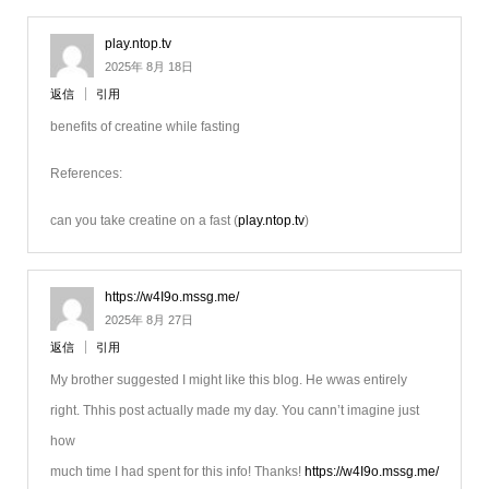
play.ntop.tv
2025年 8月 18日
返信
引用
benefits of creatine while fasting
References:
can you take creatine on a fast (
play.ntop.tv
)
https://w4I9o.mssg.me/
2025年 8月 27日
返信
引用
My brother suggested I might like this blog. He wwas entirely
right. Thhis post actually made my day. You cann’t imagine just
how
much time I had spent for this info! Thanks!
https://w4I9o.mssg.me/