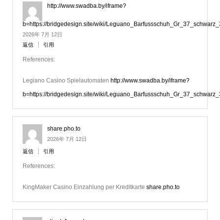
http://www.swadba.by/iframe?
b=https://bridgedesign.site/wiki/Leguano_Barfussschuh_Gr_37_schwarz
2026年 7月 12日
返信
引用
References:
Legiano Casino Spielautomaten
http://www.swadba.by/iframe?
b=https://bridgedesign.site/wiki/Leguano_Barfussschuh_Gr_37_schwarz
share.pho.to
2026年 7月 12日
返信
引用
References:
KingMaker Casino Einzahlung per Kreditkarte
share.pho.to