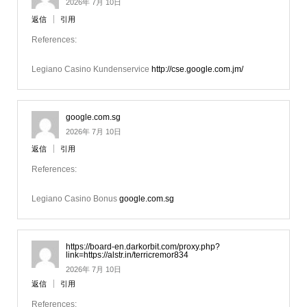
2026年 7月 10日
返信
引用
References:
Legiano Casino Kundenservice
http://cse.google.com.jm/
google.com.sg
2026年 7月 10日
返信
引用
References:
Legiano Casino Bonus
google.com.sg
https://board-en.darkorbit.com/proxy.php?
link=https://alstr.in/terricremor834
2026年 7月 10日
返信
引用
References: