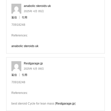
anabolic steroids uk
2025年 4月 05日
返信
引用
70918248
References:
anabolic steroids uk
Restgarage.jp
2025年 6月 09日
返信
引用
70918248
References:
best steroid Cycle for lean mass [
Restgarage.jp
]