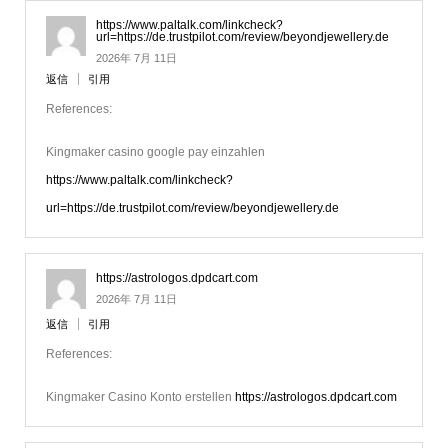
https://www.paltalk.com/linkcheck?
url=https://de.trustpilot.com/review/beyondjewellery.de
2026年 7月 11日
返信
引用
References:
Kingmaker casino google pay einzahlen
https://www.paltalk.com/linkcheck?
url=https://de.trustpilot.com/review/beyondjewellery.de
https://astrologos.dpdcart.com
2026年 7月 11日
返信
引用
References:
Kingmaker Casino Konto erstellen
https://astrologos.dpdcart.com