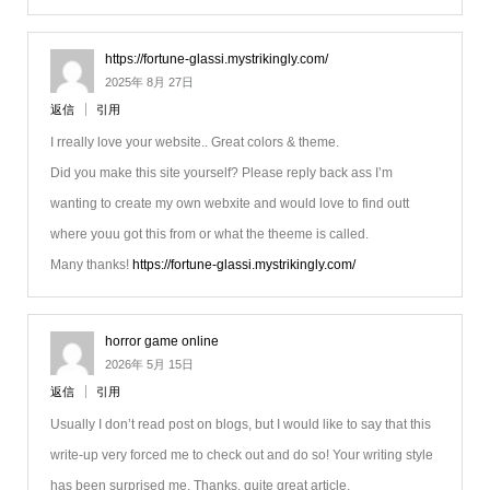
https://fortune-glassi.mystrikingly.com/
2025年 8月 27日
返信
引用
I rreally love your website.. Great colors & theme.
Did you make this site yourself? Please reply back ass I’m
wanting to create my own webxite and would love to find outt
where youu got this from or what the theeme is called.
Many thanks!
https://fortune-glassi.mystrikingly.com/
horror game online
2026年 5月 15日
返信
引用
Usually I don’t read post on blogs, but I would like to say that this
write-up very forced me to check out and do so! Your writing style
has been surprised me. Thanks, quite great article.