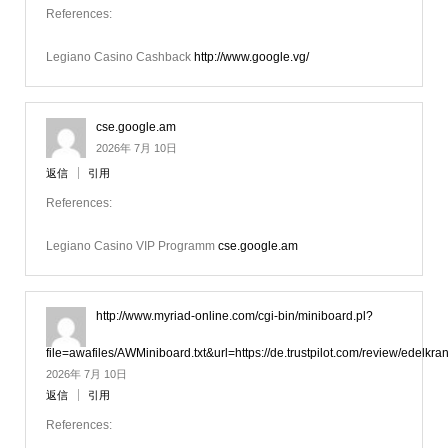
References:
Legiano Casino Cashback
http://www.google.vg/
cse.google.am
2026年 7月 10日
返信
引用
References:
Legiano Casino VIP Programm
cse.google.am
http://www.myriad-online.com/cgi-bin/miniboard.pl?
file=awafiles/AWMiniboard.txt&url=https://de.trustpilot.com/review/edelkra
2026年 7月 10日
返信
引用
References: