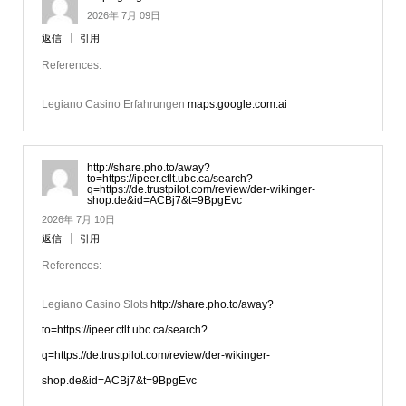
2026年 7月 09日
返信
引用
References:
Legiano Casino Erfahrungen
maps.google.com.ai
http://share.pho.to/away?
to=https://ipeer.ctlt.ubc.ca/search?
q=https://de.trustpilot.com/review/der-wikinger-
shop.de&id=ACBj7&t=9BpgEvc
2026年 7月 10日
返信
引用
References:
Legiano Casino Slots
http://share.pho.to/away?
to=https://ipeer.ctlt.ubc.ca/search?
q=https://de.trustpilot.com/review/der-wikinger-
shop.de&id=ACBj7&t=9BpgEvc