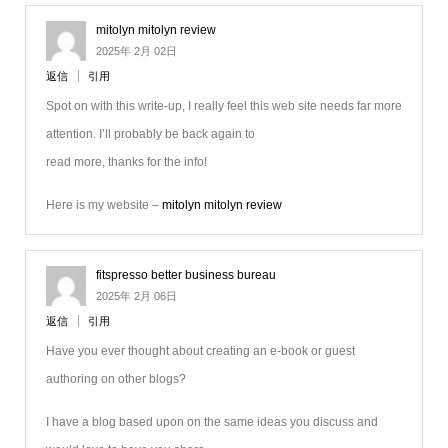
mitolyn mitolyn review
2025年 2月 02日
返信
引用
Spot on with this write-up, I really feel this web site needs far more
attention. I’ll probably be back again to
read more, thanks for the info!
Here is my website –
mitolyn mitolyn review
fitspresso better business bureau
2025年 2月 06日
返信
引用
Have you ever thought about creating an e-book or guest
authoring on other blogs?
I have a blog based upon on the same ideas you discuss and