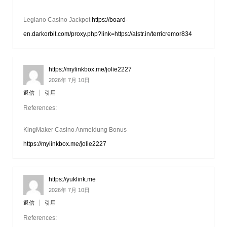
Legiano Casino Jackpot
https://board-
en.darkorbit.com/proxy.php?link=https://alstr.in/terricremor834
https://mylinkbox.me/jolie2227
2026年 7月 10日
返信
引用
References:
KingMaker Casino Anmeldung Bonus
https://mylinkbox.me/jolie2227
https://yuklink.me
2026年 7月 10日
返信
引用
References: