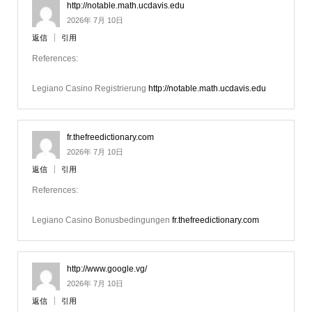
http://notable.math.ucdavis.edu
2026年 7月 10日
返信
引用
References:
Legiano Casino Registrierung
http://notable.math.ucdavis.edu
fr.thefreedictionary.com
2026年 7月 10日
返信
引用
References:
Legiano Casino Bonusbedingungen
fr.thefreedictionary.com
http://www.google.vg/
2026年 7月 10日
返信
引用