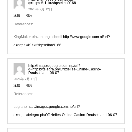
q=https://k1t.kr/sbpselina9168
2026年 7月 12日
返信
引用
References:
KingMaker einzahlung schnell
http://www.google.com.ni/url?
q=https://k1t.kr/sbpselina9168
http://images.google.com.np/url?
q=https://telegra.ph/Offizielles-Online-Casino-
Deutschland-06-07
2026年 7月 12日
返信
引用
References:
Legiano
http://images.google.com.np/url?
q=https://telegra.ph/Offizielles-Online-Casino-Deutschland-06-07