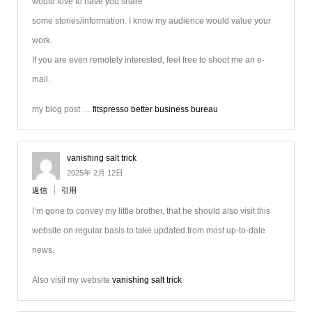
would love to have you share
some stories/information. I know my audience would value your
work.
If you are even remotely interested, feel free to shoot me an e-
mail.
my blog post …
fitspresso better business bureau
vanishing salt trick
2025年 2月 12日
返信
引用
I’m gone to convey my little brother, that he should also visit this
website on regular basis to take updated from most up-to-date
news.
Also visit my website
vanishing salt trick