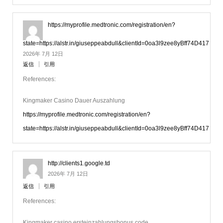
https://myprofile.medtronic.com/registration/en?
state=https://alstr.in/giuseppeabdull&clientId=0oa3l9zee8yBff74D417
2026年 7月 12日
返信
引用
References:
Kingmaker Casino Dauer Auszahlung
https://myprofile.medtronic.com/registration/en?
state=https://alstr.in/giuseppeabdull&clientId=0oa3l9zee8yBff74D417
http://clients1.google.td
2026年 7月 12日
返信
引用
References:
Kingmaker casino ersteinzahlungsbonus code