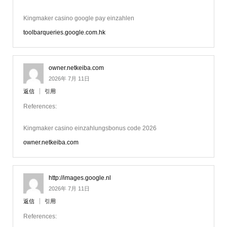
Kingmaker casino google pay einzahlen
toolbarqueries.google.com.hk
owner.netkeiba.com
2026年 7月 11日
返信
引用
References:
Kingmaker casino einzahlungsbonus code 2026
owner.netkeiba.com
http://images.google.nl
2026年 7月 11日
返信
引用
References: