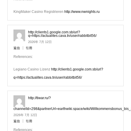
KingMaker Casino Registrieren
http://www.nwnights.ru
http://clients1.google.com.sb/url?
q=https://actualites.cava.tn/user/rabbitbit56/
2026年 7月 12日
返信
引用
References:
Legiano Casino Lizenz
http://clients1.google.com.sb/url?
q=https://actualites.cava.tn/user/rabbitbit56/
http://tiwar.ru/?
channelId=298&partnerUrl=earthwiki.space/wiki/Willkommensbonus_bis_
2026年 7月 12日
返信
引用
References: