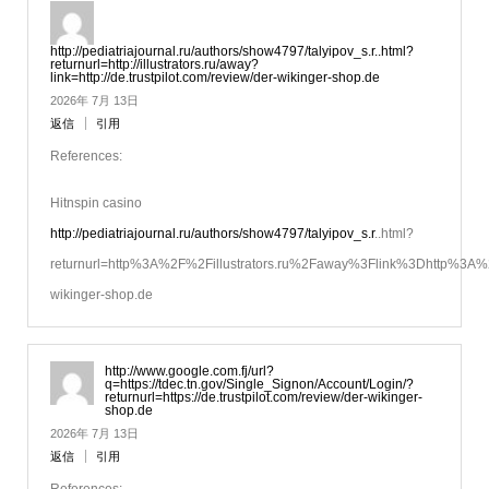
http://pediatriajournal.ru/authors/show4797/talyipov_s.r..html?
returnurl=http://illustrators.ru/away?
link=http://de.trustpilot.com/review/der-wikinger-shop.de
2026年 7月 13日
返信
引用
References:
Hitnspin casino
http://pediatriajournal.ru/authors/show4797/talyipov_s.r
..html?
returnurl=http%3A%2F%2Fillustrators.ru%2Faway%3Flink%3Dhttp%3A%
wikinger-shop.de
http://www.google.com.fj/url?
q=https://tdec.tn.gov/Single_Signon/Account/Login/?
returnurl=https://de.trustpilot.com/review/der-wikinger-
shop.de
2026年 7月 13日
返信
引用
References: