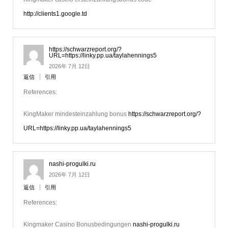
http://clients1.google.td
https://schwarzreport.org/?
URL=https://linky.pp.ua/taylahennings5
2026年 7月 12日
返信
引用
References:
KingMaker mindesteinzahlung bonus
https://schwarzreport.org/?
URL=https://linky.pp.ua/taylahennings5
nashi-progulki.ru
2026年 7月 12日
返信
引用
References:
Kingmaker Casino Bonusbedingungen
nashi-progulki.ru