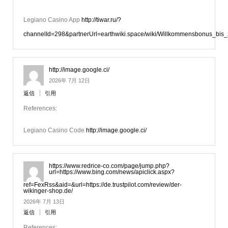
Legiano Casino App
http://tiwar.ru/?
channelId=298&partnerUrl=earthwiki.space/wiki/Willkommensbonus_bis_
http://image.google.ci/
2026年 7月 12日
返信
引用
References:
Legiano Casino Code
http://image.google.ci/
https://www.redrice-co.com/page/jump.php?
url=https://www.bing.com/news/apiclick.aspx?
ref=FexRss&aid=&url=https://de.trustpilot.com/review/der-
wikinger-shop.de/
2026年 7月 13日
返信
引用
References: