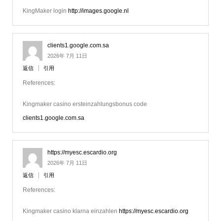
KingMaker login
http://images.google.nl
clients1.google.com.sa
2026年 7月 11日
返信
引用
References:
Kingmaker casino ersteinzahlungsbonus code
clients1.google.com.sa
https://myesc.escardio.org
2026年 7月 11日
返信
引用
References:
Kingmaker casino klarna einzahlen
https://myesc.escardio.org