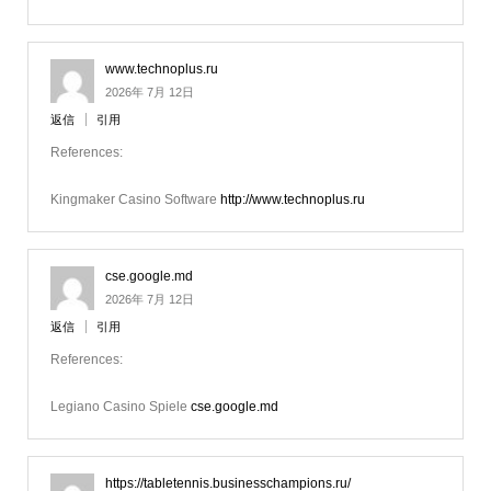
www.technoplus.ru
2026年 7月 12日
返信
引用
References:
Kingmaker Casino Software
http://www.technoplus.ru
cse.google.md
2026年 7月 12日
返信
引用
References:
Legiano Casino Spiele
cse.google.md
https://tabletennis.businesschampions.ru/