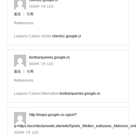
2026年 7月 12日
返信
引用
References:
Legiano Casino sicher
clients1.google.ci
toolbarqueries.google.ro
2026年 7月 12日
返信
引用
References:
Legiano Casino Alternative
toolbarqueries.google.ro
http://maps.google.co.ug/url?
q=https://architecturewiki.site/wiki/Spiele_Wetten_exklusive_Aktionen_onl
2026年 7月 12日