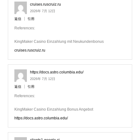
cruises.ruscruiz.ru
2026年 7月 12日
返信
引用
References:
KingMaker Casino Einzahlung mit Neukundenbonus
cruises.ruscruiz.ru
https://docs.astro.columbia.edu/
2026年 7月 12日
返信
引用
References:
KingMaker Casino Einzahlung Bonus Angebot
https://docs.astro.columbia.edu/
clients1.google.ci