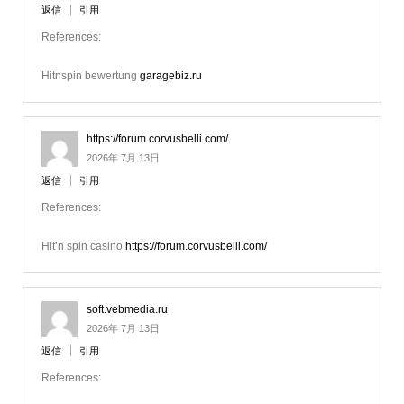
返信
引用
References:
Hitnspin bewertung
garagebiz.ru
https://forum.corvusbelli.com/
2026年 7月 13日
返信
引用
References:
Hit’n spin casino
https://forum.corvusbelli.com/
soft.vebmedia.ru
2026年 7月 13日
返信
引用
References: