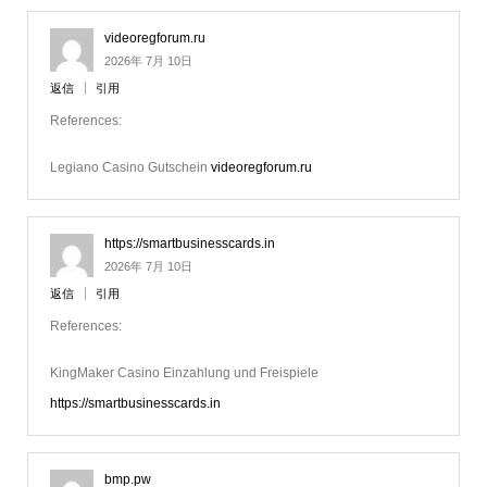
videoregforum.ru
2026年 7月 10日
返信
引用
References:
Legiano Casino Gutschein
videoregforum.ru
https://smartbusinesscards.in
2026年 7月 10日
返信
引用
References:
KingMaker Casino Einzahlung und Freispiele
https://smartbusinesscards.in
bmp.pw