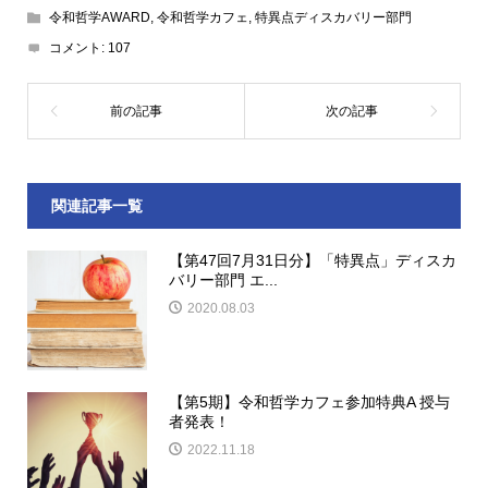
令和哲学AWARD
,
令和哲学カフェ
,
特異点ディスカバリー部門
コメント:
107
関連記事一覧
【第47回7月31日分】「特異点」ディスカ
バリー部門 エ...
2020.08.03
【第5期】令和哲学カフェ参加特典A 授与
者発表！
2022.11.18