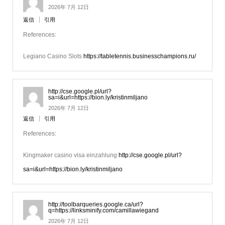
2026年 7月 12日
返信
引用
References:
Legiano Casino Slots
https://tabletennis.businesschampions.ru/
http://cse.google.pl/url?
sa=i&url=https://bion.ly/kristinmiljano
2026年 7月 12日
返信
引用
References:
Kingmaker casino visa einzahlung
http://cse.google.pl/url?
sa=i&url=https://bion.ly/kristinmiljano
http://toolbarqueries.google.ca/url?
q=https://linksminify.com/camillawiegand
2026年 7月 12日