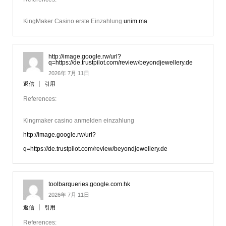
KingMaker Casino erste Einzahlung
unim.ma
http://image.google.rw/url?
q=https://de.trustpilot.com/review/beyondjewellery.de
2026年 7月 11日
返信
引用
References:
Kingmaker casino anmelden einzahlung
http://image.google.rw/url?
q=https://de.trustpilot.com/review/beyondjewellery.de
toolbarqueries.google.com.hk
2026年 7月 11日
返信
引用
References: