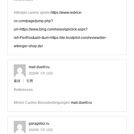
Hitnspin casino spiele
https://www.redrice-
co.com/page/jump.php?
url=https://www.bing.com/news/apiclick.aspx?
ref=FexRss&aid=&url=https://de.trustpilot.com/review/der-
wikinger-shop.de/
mail.duelit.ru
2026年 7月 13日
返信
引用
References:
Monro Casino Bonusbedingungen
mail.duelit.ru
garagebiz.ru
2026年 7月 13日