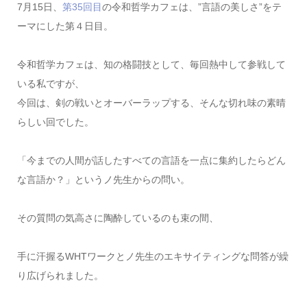
7月15日、
第35回目
の令和哲学カフェは、”言語の美しさ”をテ
ーマにした第４日目。
令和哲学カフェは、知の格闘技として、毎回熱中して参戦して
いる私ですが、
今回は、剣の戦いとオーバーラップする、そんな切れ味の素晴
らしい回でした。
「今までの人間が話したすべての言語を一点に集約したらどん
な言語か？」というノ先生からの問い。
その質問の気高さに陶酔しているのも束の間、
手に汗握るWHTワークとノ先生のエキサイティングな問答が繰
り広げられました。