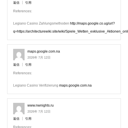
返信
引用
References:
Legiano Casino Zahlungsmethoden
http://maps.google.co.ug/url?
q=https://architecturewiki.site/wiki/Spiele_Wetten_exklusive_Aktionen_onl
maps.google.com.na
2026年 7月 12日
返信
引用
References:
Legiano Casino Verifizierung
maps.google.com.na
www.nwnights.ru
2026年 7月 12日
返信
引用
References: