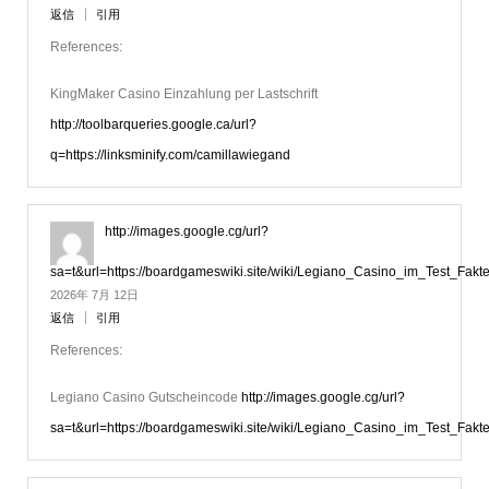
返信
引用
References:
KingMaker Casino Einzahlung per Lastschrift
http://toolbarqueries.google.ca/url?
q=https://linksminify.com/camillawiegand
http://images.google.cg/url?
sa=t&url=https://boardgameswiki.site/wiki/Legiano_Casino_im_Test_Fak
2026年 7月 12日
返信
引用
References:
Legiano Casino Gutscheincode
http://images.google.cg/url?
sa=t&url=https://boardgameswiki.site/wiki/Legiano_Casino_im_Test_Fak