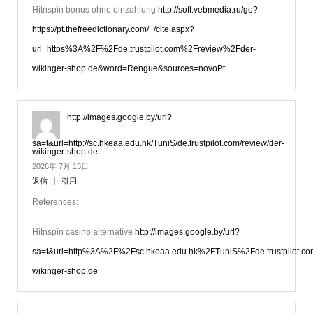
Hitnspin bonus ohne einzahlung
http://soft.vebmedia.ru/go?
https://pt.thefreedictionary.com/_/cite.aspx?
url=https%3A%2F%2Fde.trustpilot.com%2Freview%2Fder-
wikinger-shop.de&word=Rengue&sources=novoPt
http://images.google.by/url?
sa=t&url=http://sc.hkeaa.edu.hk/TuniS/de.trustpilot.com/review/der-
wikinger-shop.de
2026年 7月 13日
返信
引用
References:
Hitnspin casino alternative
http://images.google.by/url?
sa=t&url=http%3A%2F%2Fsc.hkeaa.edu.hk%2FTuniS%2Fde.trustpilot.c
wikinger-shop.de