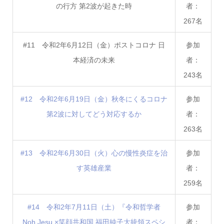
の行方 第2波が起きた時
者：
267名
#11 令和2年6月12日（金）ポストコロナ 日
参加
本経済の未来
者：
243名
#12 令和2年6月19日（金）秋冬にくるコロナ
参加
第2波に対してどう対応するか
者：
263名
#13 令和2年6月30日（火）心の慢性炎症を治
参加
す英雄産業
者：
259名
#14 令和2年7月11日（土）『令和哲学者
参加
Noh Jesu ×笑顔共和国 福田純子大統領スペシ
者：