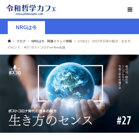
NRGは今
ブログ
NRGは今
,
関連イベント情報
1/16(土)「2021年日本の観方・生き方
のセンス」 #27 ポストコロナon-line会議