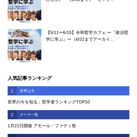
【5/11〜6/15】令和哲学カフェ ー『政治哲
学に学ぶ』ー（6/22までアーカイ...
人気記事ランキング
1
世界は今
世界の今を知る：哲学者ランキングTOP10
2
テーマ一覧
1月21日開催 アモール・ファティ祭