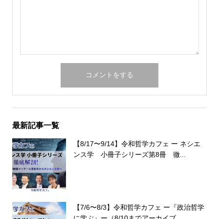
最新記事一覧
【8/17〜9/14】令和哲学カフェ ー ネシエ
ンス学 小冊子シリーズ第8冊 徹...
【7/6〜8/3】令和哲学カフェ ー『政治哲学
に学ぶ』ー（8/10までアーカイブ...