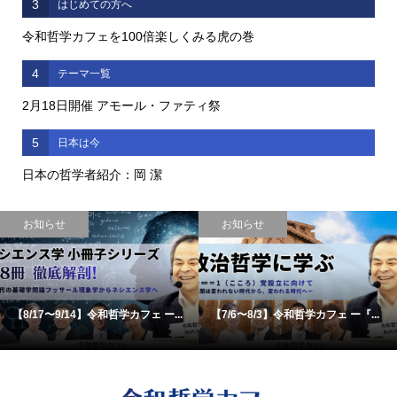
3
はじめての方へ
令和哲学カフェを100倍楽しくみる虎の巻
4
テーマ一覧
2月18日開催 アモール・ファティ祭
5
日本は今
日本の哲学者紹介：岡 潔
お知らせ
お知らせ
【8/17〜9/14】令和哲学カフェ ー...
【7/6〜8/3】令和哲学カフェ ー『...