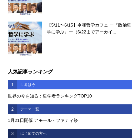
【5/11〜6/15】令和哲学カフェ ー『政治哲
学に学ぶ』ー（6/22までアーカイ...
人気記事ランキング
1
世界は今
世界の今を知る：哲学者ランキングTOP10
2
テーマ一覧
1月21日開催 アモール・ファティ祭
3
はじめての方へ