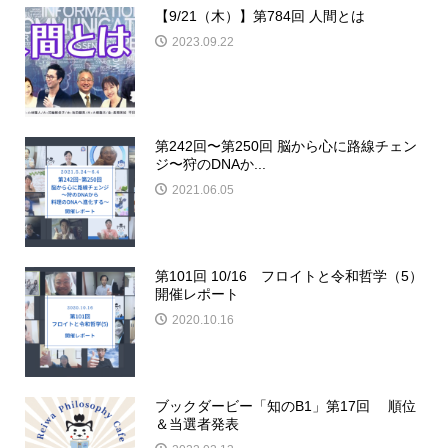
【9/21（木）】第784回 人間とは
2023.09.22
第242回〜第250回 脳から心に路線チェン
ジ〜狩のDNAか...
2021.06.05
第101回 10/16 フロイトと令和哲学（5）
開催レポート
2020.10.16
ブックダービー「知のB1」第17回 順位
＆当選者発表