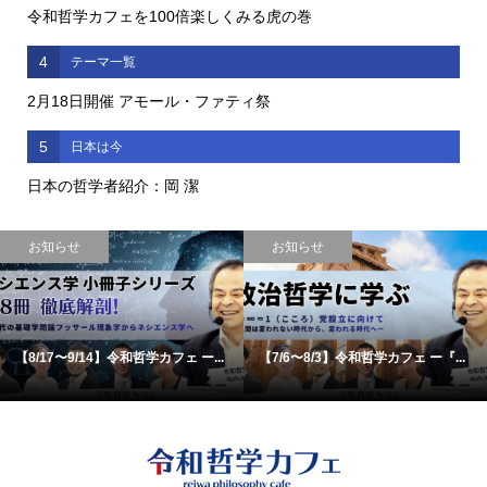
令和哲学カフェを100倍楽しくみる虎の巻
4
テーマ一覧
2月18日開催 アモール・ファティ祭
5
日本は今
日本の哲学者紹介：岡 潔
お知らせ
お知らせ
【8/17〜9/14】令和哲学カフェ ー...
【7/6〜8/3】令和哲学カフェ ー『...