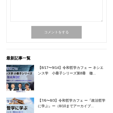
最新記事一覧
【8/17〜9/14】令和哲学カフェ ー ネシエ
ンス学 小冊子シリーズ第8冊 徹...
【7/6〜8/3】令和哲学カフェ ー『政治哲学
に学ぶ』ー（8/10までアーカイブ...