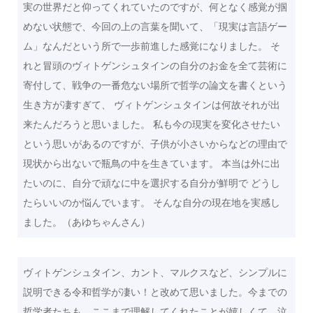
実の世界だと仰ってくれていたのですが、何となく感覚が掴
めない状態で、今回の上の言葉を聞いて、「現実は言語ゲー
ム」なんだという所で一歩前進した感覚になりました。 そ
れと冒頭のヴィトゲンシュタインの自分のお金を全て芸術に
寄付して、戦争の一番危ない場所で哲学の論文を書くという
生き方が凄すぎて、 ヴィトゲンシュタインは何故それが出
来たんだろうと思いました。 私も今の現実を変化させたい
という思いがあるのですが、子供が小さいからなどの理由で
現状から出ないで瓶鳥の中を生きています。 本当は外に出
たいのに、自分で頑なに中を選択する自分が鮮明で どうし
たらいいのか悩んでいます。 そんな自分の現在地を実感し
ました。（あゆちゃんさん）
ヴィトゲンシュタイン、カント、マルクスなど、シンプルに
説明できる令和哲学が凄い！と改めて思いました。今までの
哲学者たちも、ここまで理解してくれたことが嬉しくて、泣