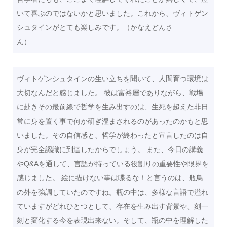
いて喜ぶのではないかと思いました。これから、ヴィトゲン
シュタインがとても楽しみです。（かなえどんさ
ん）
ヴィトゲンシュタインの生い立ちを聞いて、人間育つ環境は
大切なんだと感じました。 彼は富裕層でありながら、戦場
に赴きその最前線で哲学を生み出すのは、生死を超えた非日
常に身を置く事で何か研ぎ澄まされるのがあったのかもと思
いました。その自信感と、哲学が終わったと宣言したのは自
身が完全認識に到達したからでしょう。 また、今日の講義
やQ&Aを通して、言語が持っている役割りの重要性や限界を
感じました。 絵に描けない事は喋るな！と言うのは、瓶鳥
の外を強調していたのですね。瓶の中は、多様な言語で溢れ
ていますがどれひとつとして、存在を生み出す背景や、刻一
刻と変化する今を表現出来ない。そして、瓶の中を理解した