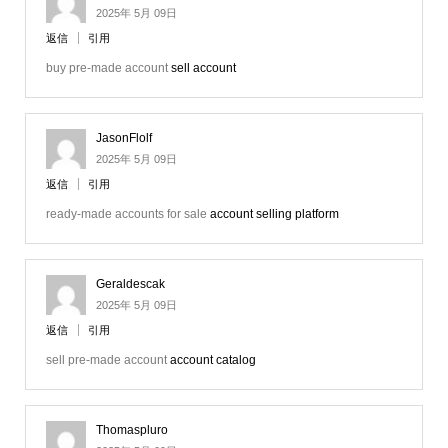
2025年 5月 09日
返信
引用
buy pre-made account
sell account
JasonFlolf
2025年 5月 09日
返信
引用
ready-made accounts for sale
account selling platform
Geraldescak
2025年 5月 09日
返信
引用
sell pre-made account
account catalog
Thomaspluro