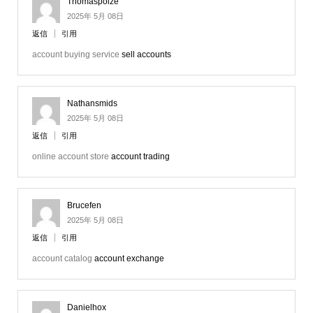
Thomaspoize
2025年 5月 08日
返信
引用
account buying service
sell accounts
Nathansmids
2025年 5月 08日
返信
引用
online account store
account trading
Brucefen
2025年 5月 08日
返信
引用
account catalog
account exchange
Danielhox