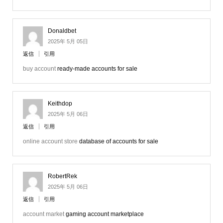
Donaldbet
2025年 5月 05日
返信
引用
buy account
ready-made accounts for sale
Keithdop
2025年 5月 06日
返信
引用
online account store
database of accounts for sale
RobertRek
2025年 5月 06日
返信
引用
account market
gaming account marketplace