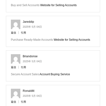
Buy and Sell Accounts
Website for Selling Accounts
Jareddip
2025年 5月 04日
返信
引用
Purchase Ready-Made Accounts
Website for Selling Accounts
Briandonse
2025年 5月 04日
返信
引用
Secure Account Sales
Account Buying Service
Ronaldtit
2025年 5月 04日
返信
引用