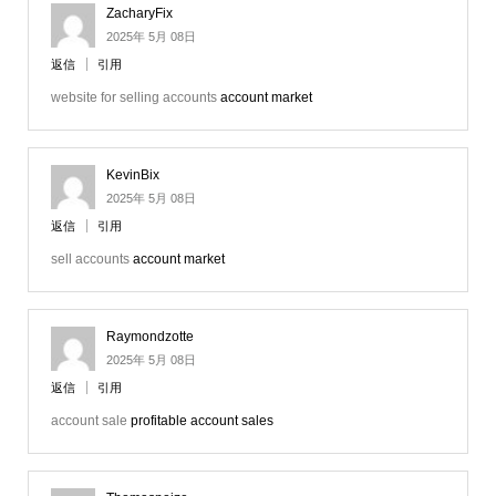
ZacharyFix
2025年 5月 08日
返信
引用
website for selling accounts
account market
KevinBix
2025年 5月 08日
返信
引用
sell accounts
account market
Raymondzotte
2025年 5月 08日
返信
引用
account sale
profitable account sales