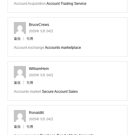
Account Acquisition
Account Trading Service
BruceCrews
2025年 5月 04日
返信
引用
Account exchange
Accounts marketplace
WilliamHem
2025年 5月 04日
返信
引用
Accounts market
Secure Account Sales
Ronaldtit
2025年 5月 04日
返信
引用