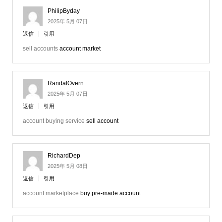
PhilipByday
2025年 5月 07日
返信
引用
sell accounts
account market
RandalOvern
2025年 5月 07日
返信
引用
account buying service
sell account
RichardDep
2025年 5月 08日
返信
引用
account marketplace
buy pre-made account