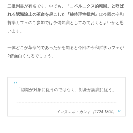
三批判書が有名です。中でも、
「コペルニクス的転回」と呼ば
れる認識論上の革命を起こした『純粋理性批判』
は今回の令和
哲学カフェのご参加では予備知識としてみておくとよいかと思
います。
一体どこが革命的であったかを知ると今回の令和哲学カフェが
2倍面白くなるでしょう。
「認識が対象に従うのではなく、対象が認識に従う」
イマヌエル・カント（1724-1804）