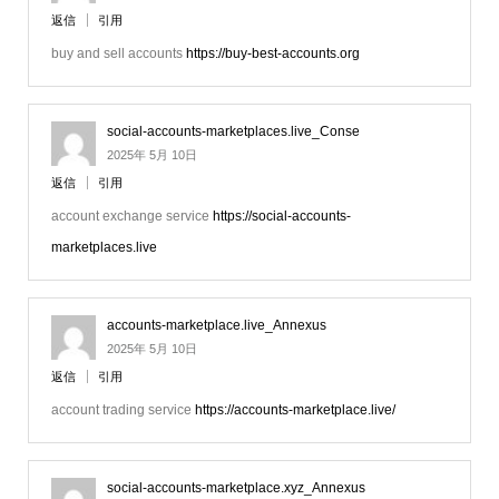
返信
引用
buy and sell accounts
https://buy-best-accounts.org
social-accounts-marketplaces.live_Conse
2025年 5月 10日
返信
引用
account exchange service
https://social-accounts-
marketplaces.live
accounts-marketplace.live_Annexus
2025年 5月 10日
返信
引用
account trading service
https://accounts-marketplace.live/
social-accounts-marketplace.xyz_Annexus