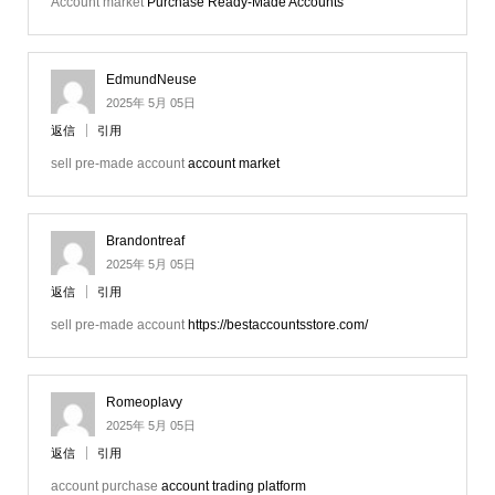
Account market
Purchase Ready-Made Accounts
EdmundNeuse
2025年 5月 05日
返信
引用
sell pre-made account
account market
Brandontreaf
2025年 5月 05日
返信
引用
sell pre-made account
https://bestaccountsstore.com/
Romeoplavy
2025年 5月 05日
返信
引用
account purchase
account trading platform