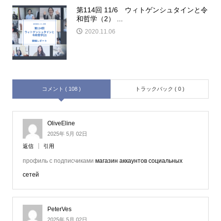
第114回 11/6 ウィトゲンシュタインと令
和哲学（2） ...
2020.11.06
コメント ( 108 )
トラックバック ( 0 )
OliveEline
2025年 5月 02日
返信
引用
профиль с подписчиками
магазин аккаунтов социальных
сетей
PeterVes
2025年 5月 02日