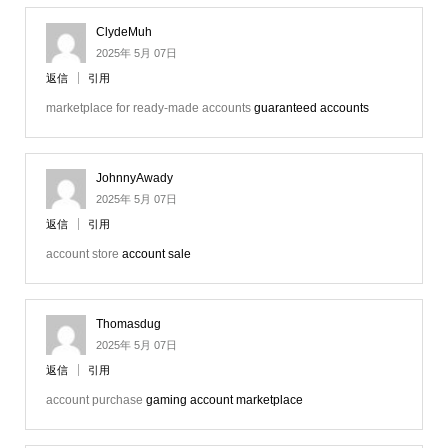
ClydeMuh
2025年 5月 07日
返信
引用
marketplace for ready-made accounts
guaranteed accounts
JohnnyAwady
2025年 5月 07日
返信
引用
account store
account sale
Thomasdug
2025年 5月 07日
返信
引用
account purchase
gaming account marketplace