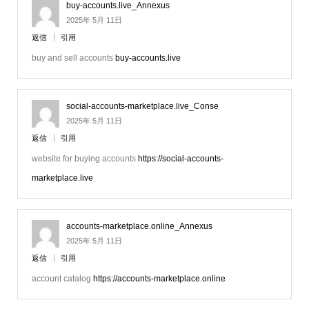
buy-accounts.live_Annexus
2025年 5月 11日
返信
引用
buy and sell accounts
buy-accounts.live
social-accounts-marketplace.live_Conse
2025年 5月 11日
返信
引用
website for buying accounts
https://social-accounts-
marketplace.live
accounts-marketplace.online_Annexus
2025年 5月 11日
返信
引用
account catalog
https://accounts-marketplace.online