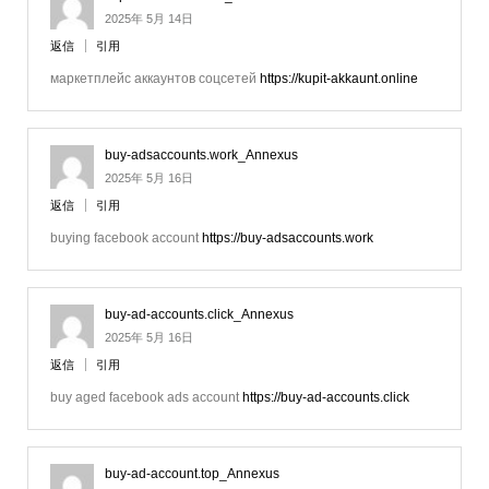
2025年 5月 14日
返信
引用
маркетплейс аккаунтов соцсетей
https://kupit-akkaunt.online
buy-adsaccounts.work_Annexus
2025年 5月 16日
返信
引用
buying facebook account
https://buy-adsaccounts.work
buy-ad-accounts.click_Annexus
2025年 5月 16日
返信
引用
buy aged facebook ads account
https://buy-ad-accounts.click
buy-ad-account.top_Annexus