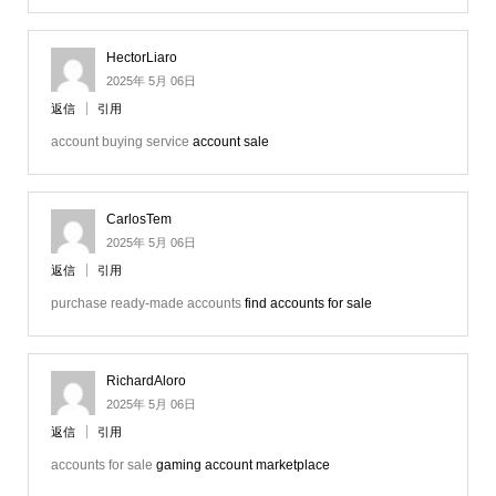
HectorLiaro
2025年 5月 06日
返信
引用
account buying service
account sale
CarlosTem
2025年 5月 06日
返信
引用
purchase ready-made accounts
find accounts for sale
RichardAloro
2025年 5月 06日
返信
引用
accounts for sale
gaming account marketplace