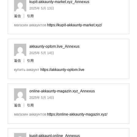
kupit-akkaunty-market.xyz_Annexus
2025年 5月 13日
返信
引用
магазин аккаунтов
https://kupit-akkaunty-market.xyz/
akkaunty-optom.live_Annexus
2025年 5月 14日
返信
引用
купить аккаунт
https://akkaunty-optom.live
online-akkaunty-magazin.xyz_Annexus
2025年 5月 14日
返信
引用
магазин аккаунтов
https://online-akkaunty-magazin.xyz/
kupit-akkaunt.online_Annexus