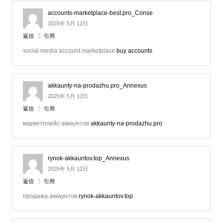
accounts-marketplace-best.pro_Conse
2025年 5月 12日
返信
引用
social media account marketplace
buy accounts
akkaunty-na-prodazhu.pro_Annexus
2025年 5月 12日
返信
引用
маркетплейс аккаунтов
akkaunty-na-prodazhu.pro
rynok-akkauntov.top_Annexus
2025年 5月 12日
返信
引用
продажа аккаунтов
rynok-akkauntov.top