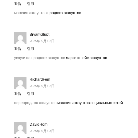
返信
引用
магазин аккаунтов
продажа аккаунтов
BryantGlupt
2025年 5月 02日
返信
引用
услуги по продаже аккаунтов
маркетплейс аккаунтов
RichardFem
2025年 5月 02日
返信
引用
перепродажа аккаунтов
магазин аккаунтов социальных сетей
DavidHom
2025年 5月 03日