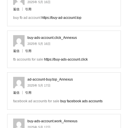
2025年 5月 16日
返信
引用
buy fb ad account
https://buy-ad-account.top
buy-ads-account.click_Annexus
2025年 5月 16日
返信
引用
fb accounts for sale
https://buy-ads-account.click
ad-account-buy.top_Annexus
2025年 5月 17日
返信
引用
facebook ad accounts for sale
buy facebook ads accounts
buy-ads-account.work_Annexus
2025年 5月 17日