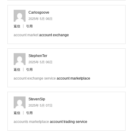
Carlosgoove
2025年 5月 06日
返信
引用
account market
account exchange
StephenTer
2025年 5月 06日
返信
引用
account exchange service
account marketplace
StevenSip
2025年 5月 07日
返信
引用
accounts marketplace
account trading service