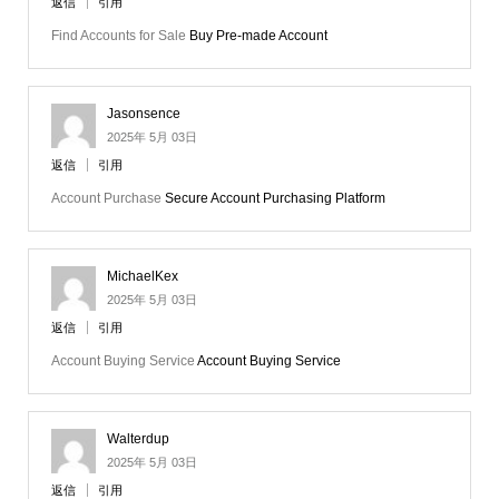
返信
引用
Find Accounts for Sale
Buy Pre-made Account
Jasonsence
2025年 5月 03日
返信
引用
Account Purchase
Secure Account Purchasing Platform
MichaelKex
2025年 5月 03日
返信
引用
Account Buying Service
Account Buying Service
Walterdup
2025年 5月 03日
返信
引用