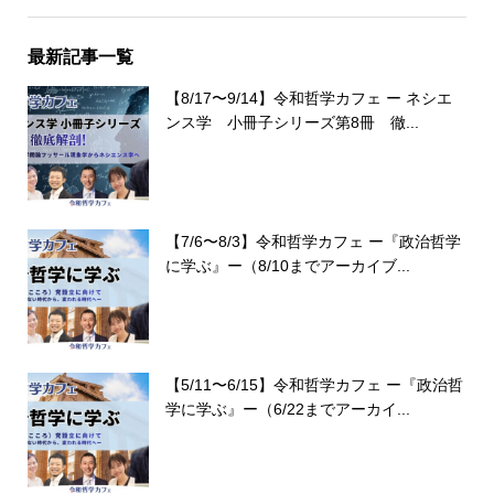
最新記事一覧
【8/17〜9/14】令和哲学カフェ ー ネシエ
ンス学 小冊子シリーズ第8冊 徹...
【7/6〜8/3】令和哲学カフェ ー『政治哲学
に学ぶ』ー（8/10までアーカイブ...
【5/11〜6/15】令和哲学カフェ ー『政治哲
学に学ぶ』ー（6/22までアーカイ...