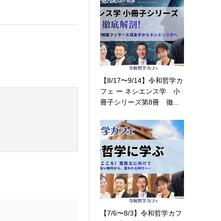
【8/17〜9/14】令和哲学カ
フェ ー ネシエンス学 小
冊子シリーズ第8冊 徹...
【7/6〜8/3】令和哲学カフ