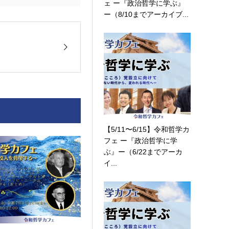
ェ ー『政治哲学に学ぶ』
ー（8/10までアーカイブ...
【5/11〜6/15】令和哲学カ
フェ ー『政治哲学に学
ぶ』ー（6/22までアーカ
イ...