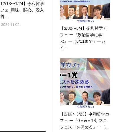
12/13〜1/24】令和哲学
カフェ_興味、関心、没入
哲...
2024.11.09
【3/30〜5/4】令和哲学カ
フェ ー『政治哲学に学
ぶ』ー（5/11までアーカ
イ...
【2/16〜3/23】令和哲学カ
フェ ー『0＝∞＝1党 マニ
フェストを深める』ー（...