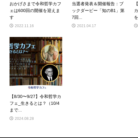
おかげさまで令和哲学カフ
当選者発表＆開催報告：ブ
【
ェは600回の開催を迎えま
ックダービー「知のB1」第
す
7回...
を
2022.11.16
2021.04.17
【8/30〜9/27】令和哲学カ
フェ_生きるとは？（10/4
まで...
2024.08.28