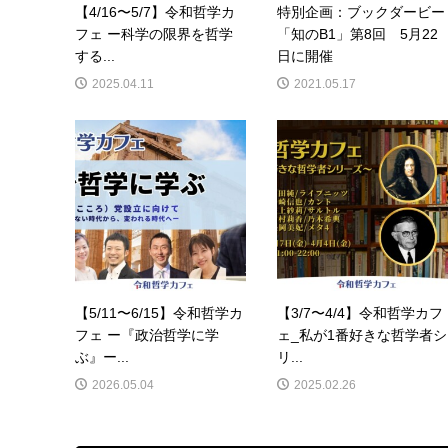
【4/16〜5/7】令和哲学カ
特別企画：ブックダービー
フェ ー科学の限界を哲学
「知のB1」第8回 5月22
する...
日に開催
2025.04.11
2021.05.17
【5/11〜6/15】令和哲学カ
【3/7〜4/4】令和哲学カフ
フェ ー『政治哲学に学
ェ_私が1番好きな哲学者シ
ぶ』ー...
リ...
2026.05.04
2025.02.26