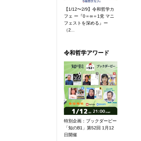
【1/12〜2/9】令和哲学カ
フェ ー『0＝∞＝1党 マニ
フェストを深める』ー
（2...
令和哲学アワード
特別企画：ブックダービー
「知のB1」第52回 1月12
日開催