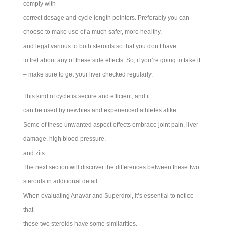
comply with
correct dosage and cycle length pointers. Preferably you can
choose to make use of a much safer, more healthy,
and legal various to both steroids so that you don’t have
to fret about any of these side effects. So, if you’re going to take it
– make sure to get your liver checked regularly.
This kind of cycle is secure and efficient, and it
can be used by newbies and experienced athletes alike.
Some of these unwanted aspect effects embrace joint pain, liver
damage, high blood pressure,
and zits.
The next section will discover the differences between these two
steroids in additional detail.
When evaluating Anavar and Superdrol, it’s essential to notice
that
these two steroids have some similarities.