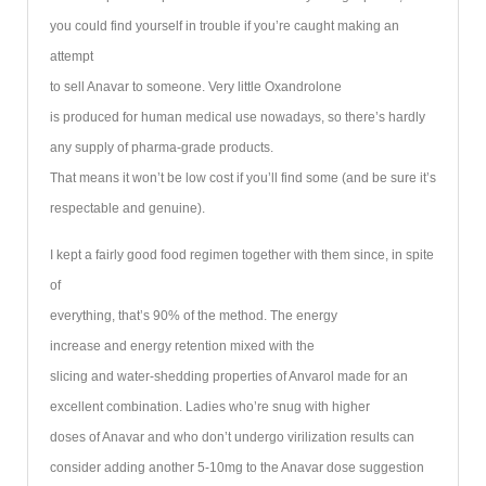
you could find yourself in trouble if you’re caught making an
attempt
to sell Anavar to someone. Very little Oxandrolone
is produced for human medical use nowadays, so there’s hardly
any supply of pharma-grade products.
That means it won’t be low cost if you’ll find some (and be sure it’s
respectable and genuine).
I kept a fairly good food regimen together with them since, in spite
of
everything, that’s 90% of the method. The energy
increase and energy retention mixed with the
slicing and water-shedding properties of Anvarol made for an
excellent combination. Ladies who’re snug with higher
doses of Anavar and who don’t undergo virilization results can
consider adding another 5-10mg to the Anavar dose suggestion