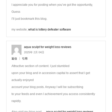
I appreciate you for posting when you’ve got the opportunity,
Guess
I’ll just bookmark this blog.
my website;
what is lottery defeater software
aqua sculpt for weight loss reviews
2025年 2月 04日
返信
引用
Attractive section of content. I just stumbled
upon your blog and in accession capital to assert that I get
actually enjoyed
account your blog posts. Anyway I will be subscribing
to your feeds and even I achievement you access consistently
rapidly.
Also visit my blog post …
aqua sculpt for weight loss reviews