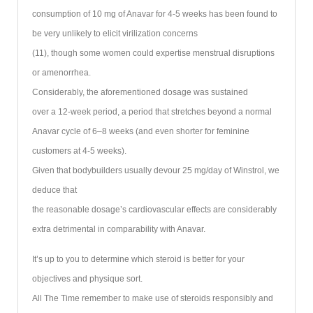
consumption of 10 mg of Anavar for 4-5 weeks has been found to
be very unlikely to elicit virilization concerns
(11), though some women could expertise menstrual disruptions
or amenorrhea.
Considerably, the aforementioned dosage was sustained
over a 12-week period, a period that stretches beyond a normal
Anavar cycle of 6–8 weeks (and even shorter for feminine
customers at 4-5 weeks).
Given that bodybuilders usually devour 25 mg/day of Winstrol, we
deduce that
the reasonable dosage’s cardiovascular effects are considerably
extra detrimental in comparability with Anavar.
It’s up to you to determine which steroid is better for your
objectives and physique sort.
All The Time remember to make use of steroids responsibly and