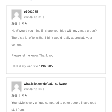
p1963985
2025年 1月 31日
返信
引用
Hey! Would you mind if I share your blog with my zynga group?
There’s a lot of folks that I think would really appreciate your
content.
Please let me know. Thank you
Here is my web site
p1963985
what is lottery defeater software
2025年 2月 03日
返信
引用
Your style is very unique compared to other people I have read
stuff from.