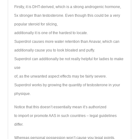
Firstly, it is DHT-derived, which is a strong androgenic hormone,
5x stronger than testosterone. Even though this could be a very
popular steroid for slicing,
additionally it is one of the hardest to locate.
Superdrol causes more water retention than Anavar, which can
additionally cause you to look bloated and puffy.
Superdrol can additionally be not really helpful for ladies to make
use
of, as the unwanted aspect effects may be fairly severe.
Superdrol works by growing the quantity of testosterone in your
physique.
Notice that this doesn’t essentially mean it’s authorized
to import or promote AAS in such countries – legal guidelines
differ.
Whereas personal possession won’t cause you legal points,