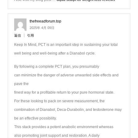
thefreeadforum.top
2025年 4月 09日
返信
引用
Keep In Mind, PCT is an important step in sustaining your total
well being and well-being after a Dianabol cycle.
By following a complete PCT plan, you presumably
can minimize the danger of adverse unwanted side effects and
pave the
finest way for a profitable return to your pure hormonal state.
For these looking to pack on severe measurement, the
combination of Dianabol, Deca-Durabolin, and testosterone may
be an effective possibility.
This stack provides a potent anabolic environment whereas
also promoting joint support and restoration. A daily