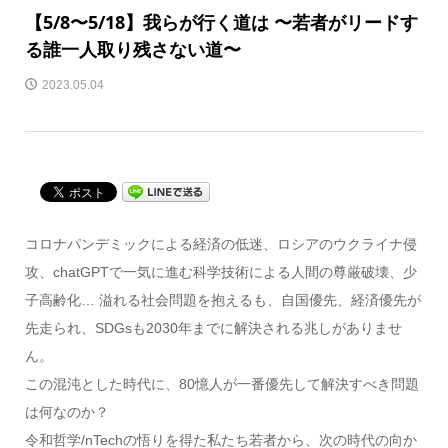
【5/8〜5/18】我らが行く道は 〜若者がリードす
る誰一人取り残さない道〜
2023.05.04
コロナパンデミックによる経済の低迷、ロシアのウクライナ侵
攻、chatGPTで一気に進む科学技術による人間の尊厳破壊、少
子高齢化… 溢れる社会問題を抱えるも、自国優先、経済優先が
先走られ、SDGsも2030年までに解決される兆しがありませ
ん。
この混沌とした時代に、80憶人が一番優先して解決すべき問題
は何なのか？
令和哲学/nTechの悟りを得た私たち若者から、次の時代の向か