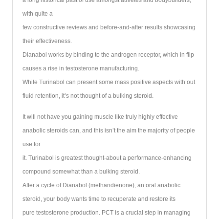
a long historical past of use amongst athletes and bodybuilders,
with quite a
few constructive reviews and before-and-after results showcasing
their effectiveness.
Dianabol works by binding to the androgen receptor, which in flip
causes a rise in testosterone manufacturing.
While Turinabol can present some mass positive aspects with out
fluid retention, it’s not thought of a bulking steroid.
It will not have you gaining muscle like truly highly effective
anabolic steroids can, and this isn’t the aim the majority of people
use for
it. Turinabol is greatest thought-about a performance-enhancing
compound somewhat than a bulking steroid.
After a cycle of Dianabol (methandienone), an oral anabolic
steroid, your body wants time to recuperate and restore its
pure testosterone production. PCT is a crucial step in managing