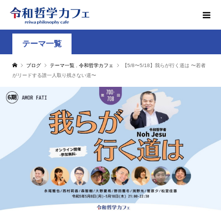
テーマ一覧
ブログ
テーマ一覧
,
令和哲学カフェ
【5/8〜5/18】我らが行く道は 〜若者
がリードする誰一人取り残さない道〜