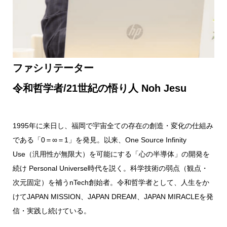
ファシリテーター
令和哲学者/21世紀の悟り人
Noh Jesu
1995年に来日し、福岡で宇宙全ての存在の創造・変化の仕組み
である「0＝∞＝1」を発見。以来、One Source Infinity
Use（汎用性が無限大）を可能にする「心の半導体」の開発を
続け Personal Universe時代を説く。科学技術の弱点（観点・
次元固定）を補うnTech創始者。令和哲学者として、人生をか
けてJAPAN MISSION、JAPAN DREAM、JAPAN MIRACLEを発
信・実践し続けている。