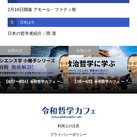
2月18日開催 アモール・ファティ祭
5
日本は今
日本の哲学者紹介：岡 潔
お知らせ
お知らせ
【8/17〜9/14】令和哲学カフェ ー...
【7/6〜8/3】令和哲学カフェ ー『...
利用上の注意
プライバシーポリシー