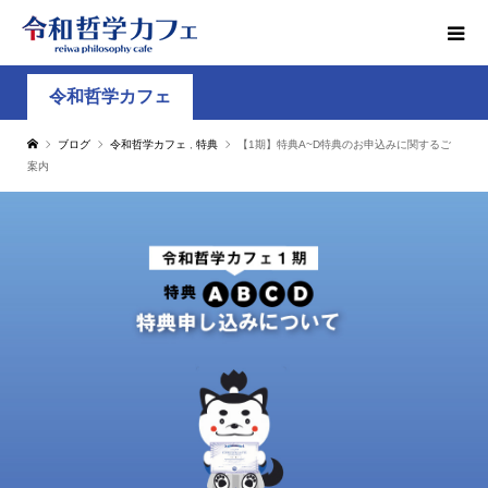
令和哲学カフェ
ブログ
令和哲学カフェ
,
特典
【1期】特典A~D特典のお申込みに関するご
案内