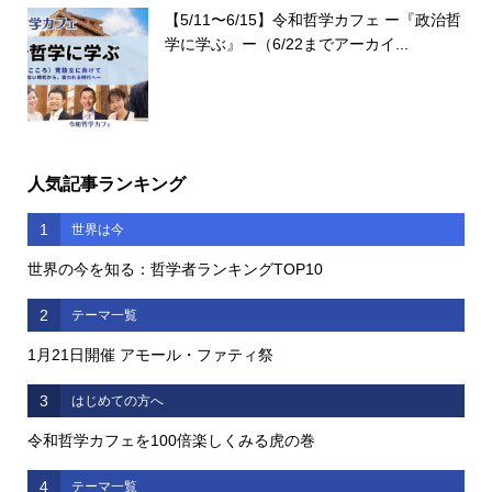
【5/11〜6/15】令和哲学カフェ ー『政治哲
学に学ぶ』ー（6/22までアーカイ...
人気記事ランキング
1
世界は今
世界の今を知る：哲学者ランキングTOP10
2
テーマ一覧
1月21日開催 アモール・ファティ祭
3
はじめての方へ
令和哲学カフェを100倍楽しくみる虎の巻
4
テーマ一覧