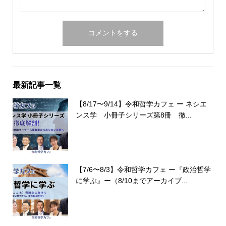
最新記事一覧
【8/17〜9/14】令和哲学カフェ ー ネシエ
ンス学 小冊子シリーズ第8冊 徹...
【7/6〜8/3】令和哲学カフェ ー『政治哲学
に学ぶ』ー（8/10までアーカイブ...