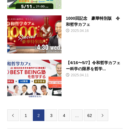
1000回記念 豪華特別版 令
和哲学カフェ
2025.04.16
【4/16〜5/7】令和哲学カフェ
ー科学の限界を哲学...
2025.04.11
1
2
3
4
…
62

