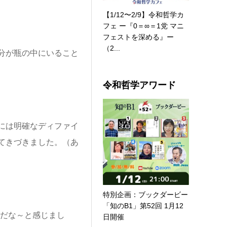
【1/12〜2/9】令和哲学カ
フェ ー『0＝∞＝1党 マニ
フェストを深める』ー
（2...
分が瓶の中にいること
令和哲学アワード
には明確なディファイ
てきづきました。（あ
特別企画：ブックダービー
「知のB1」第52回 1月12
切だな～と感じまし
日開催