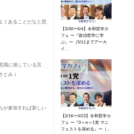
よくあることだなと思
【3/30〜5/4】令和哲学カ
フェ ー『政治哲学に学
ぶ』ー（5/11までアーカ
イ...
意識に発している言
とみ ）
ちが参加すれば新しい
【2/16〜3/23】令和哲学カ
フェ ー『0＝∞＝1党 マニ
フェストを深める』ー（...