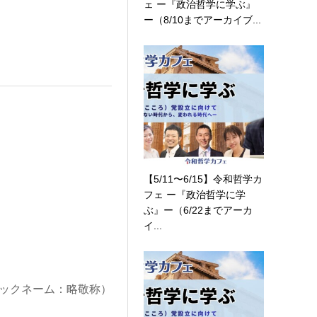
ェ ー『政治哲学に学ぶ』
ー（8/10までアーカイブ...
【5/11〜6/15】令和哲学カ
フェ ー『政治哲学に学
ぶ』ー（6/22までアーカ
イ...
ックネーム：略敬称）