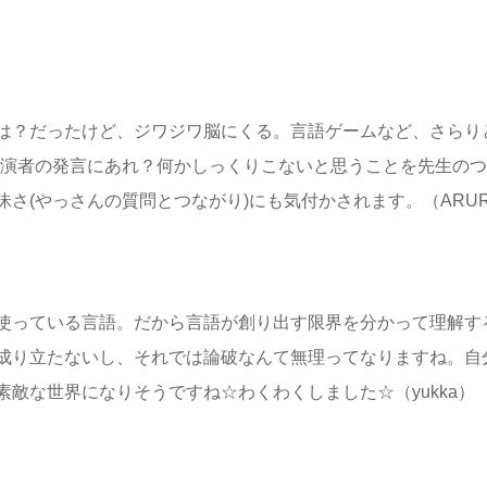
は？だったけど、ジワジワ脳にくる。言語ゲームなど、さらり
出演者の発言にあれ？何かしっくりこないと思うことを先生の
さ(やっさんの質問とつながり)にも気付かされます。（ARU
使っている言語。だから言語が創り出す限界を分かって理解す
成り立たないし、それでは論破なんて無理ってなりますね。自
敵な世界になりそうですね☆わくわくしました☆（yukka）