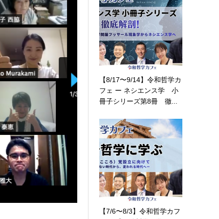
【8/17〜9/14】令和哲学カ
フェ ー ネシエンス学 小
冊子シリーズ第8冊 徹...
【7/6〜8/3】令和哲学カフ