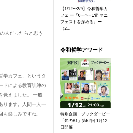
【1/12〜2/9】令和哲学カ
フェ ー『0＝∞＝1党 マニ
フェストを深める』ー
（2...
あの人だったらと思う
令和哲学アワード
哲学カフェ」というタ
ードによる教育訓練の
を覚えました。 一般
あります。人間一人一
回も楽しみですね。
特別企画：ブックダービー
「知のB1」第52回 1月12
日開催