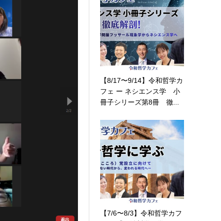
【8/17〜9/14】令和哲学カ
フェ ー ネシエンス学 小
冊子シリーズ第8冊 徹...
【7/6〜8/3】令和哲学カフ