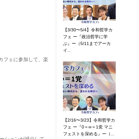
【3/30〜5/4】令和哲学カ
フェ ー『政治哲学に学
ぶ』ー（5/11までアーカ
イ...
カフェに参加して、楽
【2/16〜3/23】令和哲学カ
フェ ー『0＝∞＝1党 マニ
フェストを深める』ー（...
ケーションが減少して