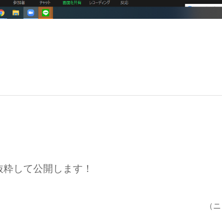
抜粋して公開します！
（ニ