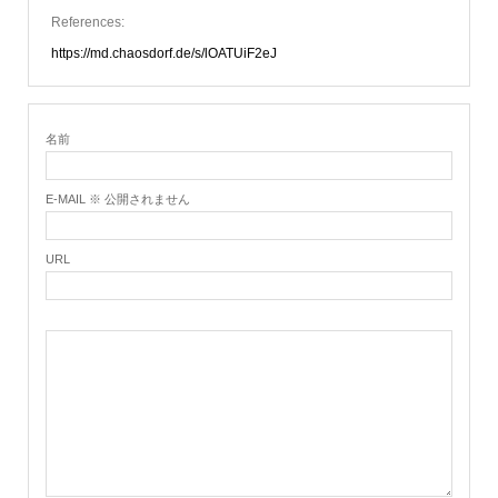
References:
https://md.chaosdorf.de/s/lOATUiF2eJ
名前
E-MAIL ※ 公開されません
URL