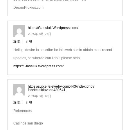
DreamProxies.com
https://Glassiuk.Wordpress.com/
2025年 8月 27日
返信
引用
Hello, I desire to suscribe for this web site to obtain most recent
updates, so wherde can i do it please help.
https://Glassiuk.Wordpress.com/
https://sub.elfejewelry.com:443/index.php?
fabriciusklavsen480641
2026年 3月 18日
返信
引用
References:
Casinos san diego