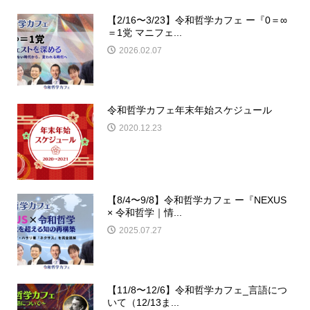
【2/16〜3/23】令和哲学カフェ ー『0＝∞
＝1党 マニフェ...
2026.02.07
令和哲学カフェ年末年始スケジュール
2020.12.23
【8/4〜9/8】令和哲学カフェ ー『NEXUS
× 令和哲学｜情...
2025.07.27
【11/8〜12/6】令和哲学カフェ_言語につ
いて（12/13ま...