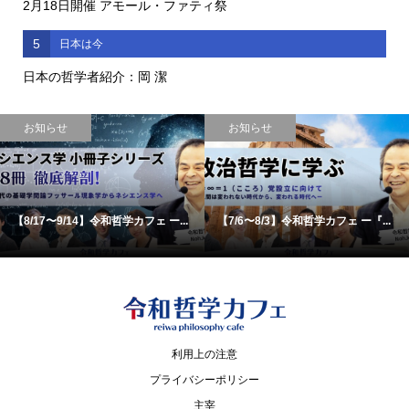
2月18日開催 アモール・ファティ祭
5
日本は今
日本の哲学者紹介：岡 潔
お知らせ
お知らせ
【8/17〜9/14】令和哲学カフェ ー...
【7/6〜8/3】令和哲学カフェ ー『...
利用上の注意
プライバシーポリシー
主宰