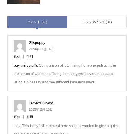
コメント ( 5 )
トラックバック ( 0 )
Glispuppy
2024年 11月 07日
返信
引用
buy priligy pills
Comparison of luteinizing hormone pulsatility in
the serum of women suffering from polycystic ovarian disease
using a bioassay and five different immunoassays
Proxies Private
2025年 2月 18日
返信
引用
Hey! This is my 1st comment here so I just wanted to give a quick