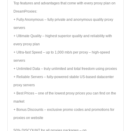
Top features and advantages that come with every proxy plan on
DreamProxies:
+ Fully Anonymous – fully private and anonymous quality proxy
servers
+ Ultimate Quality – highest superior quality and reliability with
every proxy plan
+ Ultra-fast Speed – up to 1,000 mb/s per proxy – high-speed
servers
+ Unlimited Data – truly unlimited and total freedom using proxies
+ Reliable Servers – fully-powered stable US-based datacenter
proxy servers
+ Best Prices – one of the lowest proxy prices you can find on the
market
+ Bonus Discounts – exclusive promo codes and promotions for
proxies on website
50% DISCOUNT for all proxies packages – on