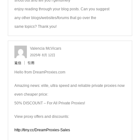
shout out and tell you I genuinely
enjoy reading through your blog posts. Can you suggest
any other blogs/websites/forums that go over the
same topics? Thank you!
Valencia McVicars
2025年 8月 12日
返信
引用
Hello from DreamProxies.com
Amazing news: elite, ultra speed and reliable private proxies now
even cheaper price:
50% DISCOUNT – For All Private Proxies!
View proxy offers and discounts:
http://tiny.cc/DreamProxies-Sales