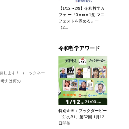
【1/12〜2/9】令和哲学カ
フェ ー『0＝∞＝1党 マニ
フェストを深める』ー
（2...
令和哲学アワード
開します！ （ニックネー
えは何の...
特別企画：ブックダービー
「知のB1」第52回 1月12
日開催