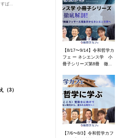
ば...
【8/17〜9/14】令和哲学カ
フェ ー ネシエンス学 小
冊子シリーズ第8冊 徹...
え（3）
【7/6〜8/3】令和哲学カフ