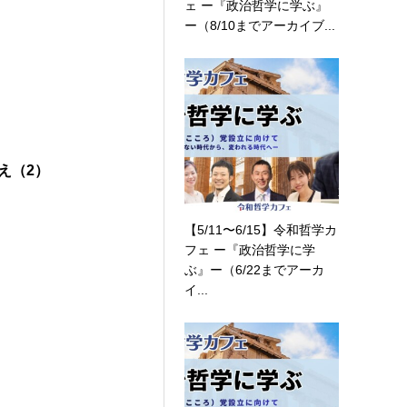
ェ ー『政治哲学に学ぶ』
ー（8/10までアーカイブ...
え（2）
【5/11〜6/15】令和哲学カ
フェ ー『政治哲学に学
ぶ』ー（6/22までアーカ
イ...