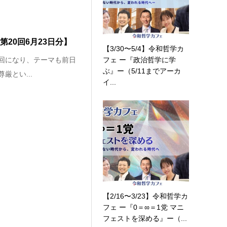
20回6月23日分】
【3/30〜5/4】令和哲学カ
フェ ー『政治哲学に学
の回になり、テーマも前日
ぶ』ー（5/11までアーカ
厳とい...
イ...
【2/16〜3/23】令和哲学カ
フェ ー『0＝∞＝1党 マニ
フェストを深める』ー（...