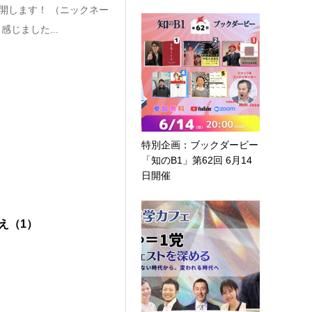
開します！ （ニックネー
じました...
特別企画：ブックダービー
「知のB1」第62回 6月14
日開催
え（1）